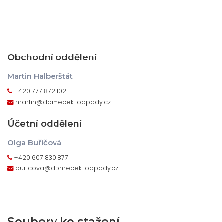
Obchodní oddělení
Martin Halberštát
+420 777 872 102
martin@domecek-odpady.cz
Účetní oddělení
Olga Buřičová
+420 607 830 877
buricova@domecek-odpady.cz
Soubory ke stažení