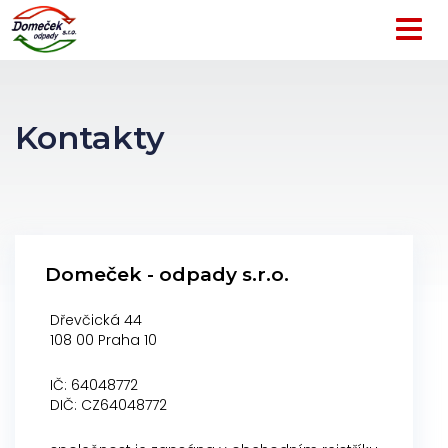
Togg
navig
Služby
Kontakty
Překladiště
odpadů
Kontejnery
Skartace
dokumentů
Prodej
Domeček - odpady s.r.o.
písku
a
Dřevčická 44
štěrku
108 00 Praha 10
Doprava
Odvoz
IČ: 64048772
odpadu
DIČ: CZ64048772
Úklid
černých
skládek