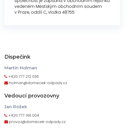
společnost je zapsána v obchodním rejstříku
vedeném Městským obchodním soudem
Ceník
v Praze, oddíl C, vložka 48755
Objednávky
Galerie
Kontakty
Dispečink
Martin Holman
+420 777 212 036
holman@domecek-odpady.cz
Vedoucí provozovny
Jan Rožek
+420 777 146 004
provoz@domecek-odpady.cz