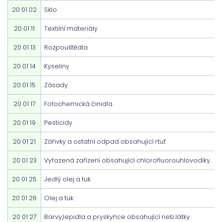
20 01 02
Sklo
20 01 11
Textilní materiály
20 01 13
Rozpouštědla
20 01 14
Kyseliny
20 01 15
Zásady
20 01 17
Fotochemická činidla
20 01 19
Pesticidy
20 01 21
Zářivky a ostatní odpad obsahující rtuť
20 01 23
Vyřazená zařízení obsahující chlorofluorouhlovodíky
20 01 25
Jedlý olej a tuk
20 01 26
Olej a tuk
20 01 27
Barvy,lepidla a pryskyřice obsahující neb.látky