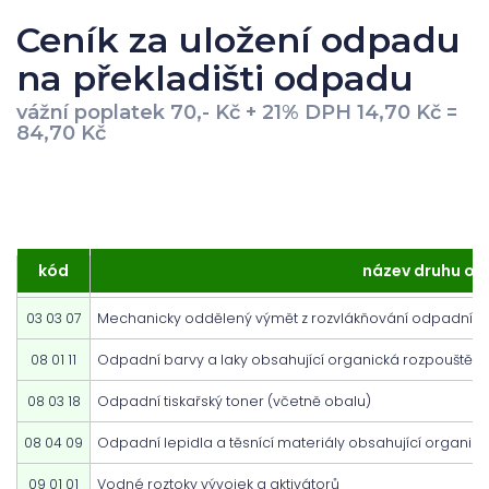
Ceník za uložení odpadu
na překladišti odpadu
vážní poplatek 70,- Kč + 21% DPH 14,70 Kč =
84,70 Kč
kód
název druhu o
01 04 08
Štěrk nebo kamenivo
03 03 07
Mechanicky oddělený výmět z rozvlákňování odpadního
08 01 11
Odpadní barvy a laky obsahující organická rozpouštědl
08 03 18
Odpadní tiskařský toner (včetně obalu)
08 04 09
Odpadní lepidla a těsnící materiály obsahující organic
09 01 01
Vodné roztoky vývojek a aktivátorů