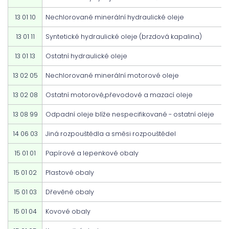
13 01 10
Nechlorované minerální hydraulické oleje
13 01 11
Syntetické hydraulické oleje (brzdová kapalina)
13 01 13
Ostatní hydraulické oleje
13 02 05
Nechlorované minerální motorové oleje
13 02 08
Ostatní motorové,převodové a mazací oleje
13 08 99
Odpadní oleje blíže nespecifikované - ostatní oleje
14 06 03
Jiná rozpouštědla a směsi rozpouštědel
15 01 01
Papírové a lepenkové obaly
15 01 02
Plastové obaly
15 01 03
Dřevěné obaly
15 01 04
Kovové obaly