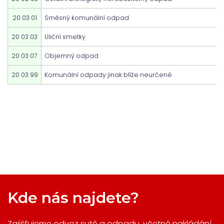
20 03 01
Směsný komunální odpad
20 03 03
Uliční smetky
20 03 07
Objemný odpad
20 03 99
Komunální odpady jinak blíže neurčené
Kde nás najdete?
Zajišťujeme odvoz sutě a odpadu, včetně nakládání