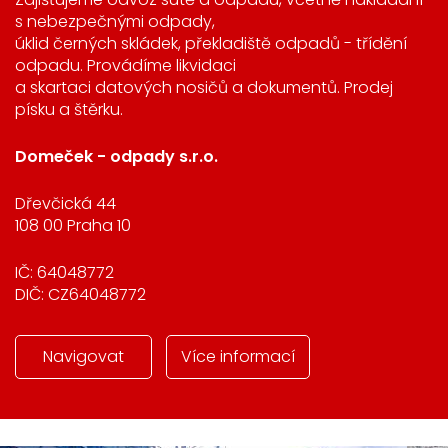
s nebezpečnými odpady,
úklid černých skládek, překladiště odpadů - třídění
odpadu. Provádíme likvidaci
a skartaci datových nosičů a dokumentů. Prodej
písku a štěrku.
Domeček - odpady s.r.o.
Dřevčická 44
108 00 Praha 10
IČ: 64048772
DIČ: CZ64048772
Navigovat
Více informací