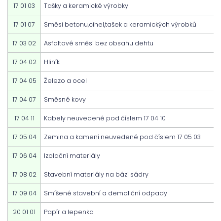
17 01 03
Tašky a keramické výrobky
17 01 07
Směsi betonu,cihel,tašek a keramických výrobků
17 03 02
Asfaltové směsi bez obsahu dehtu
17 04 02
Hliník
17 04 05
Železo a ocel
17 04 07
Směsné kovy
17 04 11
Kabely neuvedené pod číslem 17 04 10
17 05 04
Zemina a kamení neuvedené pod číslem 17 05 03
17 06 04
Izolační materiály
17 08 02
Stavební materiály na bázi sádry
17 09 04
Smíšené stavební a demoliční odpady
20 01 01
Papír a lepenka