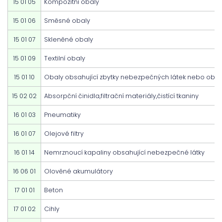
15 01 05
Kompozitní obaly
15 01 06
Směsné obaly
15 01 07
Skleněné obaly
15 01 09
Textilní obaly
15 01 10
Obaly obsahující zbytky nebezpečných látek nebo obaly
15 02 02
Absorpční činidla,filtrační materiály,čistící tkaniny
16 01 03
Pneumatiky
16 01 07
Olejové filtry
16 01 14
Nemrznoucí kapaliny obsahující nebezpečné látky
16 06 01
Olověné akumulátory
17 01 01
Beton
17 01 02
Cihly