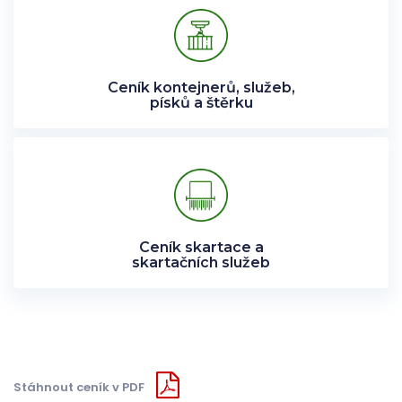
Ceník
Objednávky
Ceník kontejnerů, služeb,
Galerie
písků a štěrku
Kontakty
Ceník skartace a
skartačních služeb
Stáhnout ceník v PDF