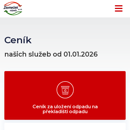
Togg
navig
Služby
Ceník
Překladiště
našich služeb od 01.01.2026
odpadů
Kontejnery
Skartace
dokumentů
Prodej
písku
a
štěrku
Doprava
Odvoz
Ceník za uložení odpadu na
překladišti odpadu
odpadu
Úklid
černých
skládek