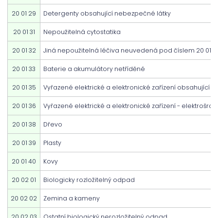
20 01 29
Detergenty obsahující nebezpečné látky
20 01 31
Nepoužitelná cytostatika
20 01 32
Jiná nepoužitelná léčiva neuvedená pod číslem 20 01 31
20 01 33
Baterie a akumulátory netříděné
20 01 35
Vyřazené elektrické a elektronické zařízení obsahující 
20 01 36
Vyřazené elektrické a elektronické zařízení - elektrošrot
20 01 38
Dřevo
20 01 39
Plasty
20 01 40
Kovy
20 02 01
Biologicky rozložitelný odpad
20 02 02
Zemina a kameny
20 02 03
Ostatní biologický nerozložitelný odpad