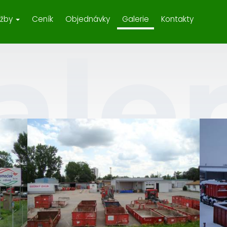
užby
Ceník
Objednávky
Galerie
Kontakty